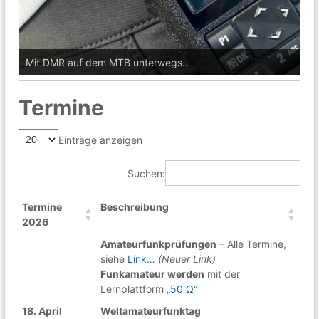
r
f
u
n
k
Mit DMR auf dem MTB unterwegs..
u
n
d
Termine
T
e
c
Einträge anzeigen
h
n
Suchen:
i
k
i
Termine
Beschreibung
n
2026
d
e
Amateurfunkprüfungen
– Alle Termine,
r
siehe
Link…
(Neuer Link)
R
Funkamateur werden
mit der
e
Lernplattform
„50 Ω“
g
i
18. April
Weltamateurfunktag
o