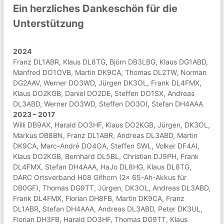
Ein herzliches Dankeschön für die
Unterstützung
2024
Franz DL1ABR, Klaus DL8TG, Björn DB3LBG, Klaus DG1ABD,
Manfred DO1OVB, Martin DK9CA, Thomas DL2TW, Norman
DG2AAV, Werner DO3WD, Jürgen DK3OL, Frank DL4FMX,
Klaus DO2KGB, Daniel DO2DE, Steffen DO1SX, Andreas
DL3ABD, Werner DO3WD, Steffen DO3OI, Stefan DH4AAA
2023 – 2017
Willi DB9AX, Harald DO3HF, Klaus DO2KGB, Jürgen, DK3OL,
Markus DB8BN, Franz DL1ABR, Andreas DL3ABD, Martin
DK9CA, Marc-André DO4OA, Steffen SWL, Volker DF4AI,
Klaus DO2KGB, Bernhard DL5BL, Christian DJ9PH, Frank
DL4FMX, Stefan DH4AAA, HaJo DL8HG, Klaus DL8TG,
DARC Ortsverband H08 Gifhorn (2x 65-Ah-Akkus für
DB0GF), Thomas DG9TT, Jürgen, DK3OL, Andreas DL3ABD,
Frank DL4FMX, Florian DH8FB, Martin DK9CA, Franz
DL1ABR, Stefan DH4AAA, Andreas DL3ABD, Peter DK3UL,
Florian DH3FB, Harald DO3HF, Thomas DG9TT, Klaus