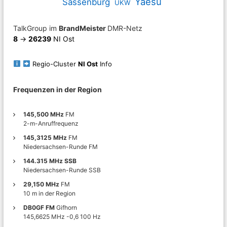
Yaesu
Sassenburg
UKW
TalkGroup im
BrandMeister
DMR-Netz
8
->
26239
NI Ost
Regio-Cluster
NI Ost
Info
Frequenzen in der Region
145,500 MHz
FM
2-m-Anruffrequenz
145,3125 MHz
FM
Niedersachsen-Runde FM
144.315 MHz SSB
Niedersachsen-Runde SSB
29,150 MHz
FM
10 m in der Region
DB0GF FM
Gifhorn
145,6625 MHz -0,6 100 Hz