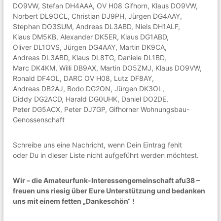
DO9VW, Stefan DH4AAA, OV H08 Gifhorn, Klaus DO9VW,
Norbert DL9OCL, Christian DJ9PH, Jürgen DG4AAY,
Stephan DO3SUM, Andreas DL3ABD, Niels DH1ALF,
Klaus DM5KB, Alexander DK5ER, Klaus DG1ABD,
Oliver DL1OVS, Jürgen DG4AAY, Martin DK9CA,
Andreas DL3ABD, Klaus DL8TG, Daniele DL1BD,
Marc DK4KM, Willi DB9AX, Martin DO5ZMJ, Klaus DO9VW,
Ronald DF4OL, DARC OV H08, Lutz DF8AY,
Andreas DB2AJ, Bodo DG2ON, Jürgen DK3OL,
Diddy DG2ACD, Harald DG0UHK, Daniel DO2DE,
Peter DG5ACX, Peter DJ7GP, Gifhorner Wohnungsbau-
Genossenschaft
Schreibe uns eine Nachricht, wenn Dein Eintrag fehlt
oder Du in dieser Liste nicht aufgeführt werden möchtest.
Wir – die Amateurfunk-Interessengemeinschaft afu38 –
freuen uns riesig über Eure Unterstützung und bedanken
uns mit einem fetten „Dankeschön“ !