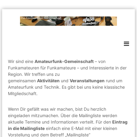
Z
u
m
a
E
I
i
f
n
n
h
u
e
a
3
l
l
o
8
Wir sind eine
Amateurfunk-Gemeinschaft
– von
c
t
A
Funkamateuren für Funkamateure – und Interessierte in der
k
s
m
e
Region. Wir treffen uns zu
p
r
gemeinsamen
Aktivitäten
und
Veranstaltungen
rund um
a
r
e
Amateurfunk und Technik. Es gibt bei uns keine klassische
t
i
I
Mitgliedschaft.
n
e
n
t
g
u
e
e
Wenn Dir gefällt was wir machen, bist Du herzlich
r
r
n
eingeladen mitzumachen. Über die Mailingliste werden
f
e
aktuelle Termine und Informationen verteilt. Für den
Eintrag
s
u
in die Mailingliste
einfach eine E-Mail mit einer kleinen
s
n
e
Vorstellung und dem Betreff „Mailingliste“