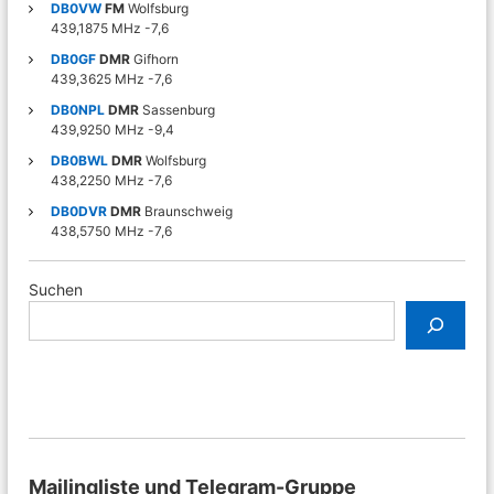
DB0VW
FM
Wolfsburg
439,1875 MHz -7,6
DB0GF
DMR
Gifhorn
439,3625 MHz -7,6
DB0NPL
DMR
Sassenburg
439,9250 MHz -9,4
DB0BWL
DMR
Wolfsburg
438,2250 MHz -7,6
DB0DVR
DMR
Braunschweig
438,5750 MHz -7,6
Suchen
Mailingliste und Telegram-Gruppe