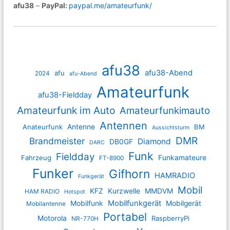
afu38
–
PayPal:
paypal.me/amateurfunk/
afu38
afu38-Abend
afu
2024
afu-Abend
Amateurfunk
afu38-Fieldday
Amateurfunk im Auto
Amateurfunkimauto
Antennen
Anateurfunk
Antenne
BM
Aussichtsturm
DMR
Brandmeister
Diamond
DB0GF
DARC
Funk
Fieldday
Fahrzeug
Funkamateure
FT-8900
Funker
Gifhorn
HAMRADIO
Funkgerät
Mobil
KFZ
Kurzwelle
MMDVM
HAM RADIO
Hotspot
Mobilfunkgerät
Mobilfunk
Mobilgerät
Mobilantenne
Portabel
Motorola
RaspberryPi
NR-770H