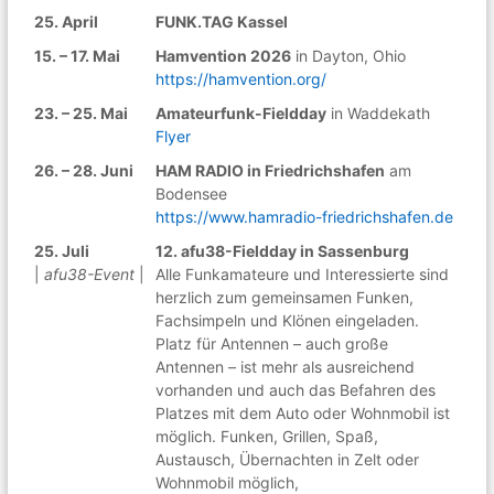
n
25. April
FUNK.TAG Kassel
15. – 17. Mai
Hamvention 2026
in Dayton, Ohio
https://hamvention.org/
23. – 25. Mai
Amateurfunk-Fieldday
in Waddekath
Flyer
26. – 28. Juni
HAM RADIO in Friedrichshafen
am
Bodensee
https://www.hamradio-friedrichshafen.de
25. Juli
12. afu38-Fieldday in Sassenburg
|
afu38-Event
|
Alle Funkamateure und Interessierte sind
herzlich zum gemeinsamen Funken,
Fachsimpeln und Klönen eingeladen.
Platz für Antennen – auch große
Antennen – ist mehr als ausreichend
vorhanden und auch das Befahren des
Platzes mit dem Auto oder Wohnmobil ist
möglich. Funken, Grillen, Spaß,
Austausch, Übernachten in Zelt oder
Wohnmobil möglich,