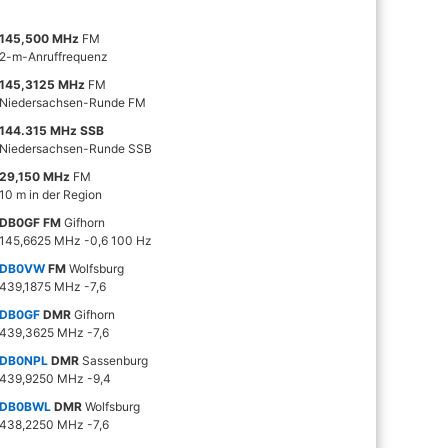
145,500 MHz
FM
2-m-Anruffrequenz
145,3125 MHz
FM
Niedersachsen-Runde FM
144.315 MHz SSB
Niedersachsen-Runde SSB
29,150 MHz
FM
10 m in der Region
DB0GF FM
Gifhorn
145,6625 MHz -0,6 100 Hz
DB0VW
FM
Wolfsburg
439,1875 MHz -7,6
DB0GF
DMR
Gifhorn
439,3625 MHz -7,6
DB0NPL
DMR
Sassenburg
439,9250 MHz -9,4
DB0BWL
DMR
Wolfsburg
438,2250 MHz -7,6