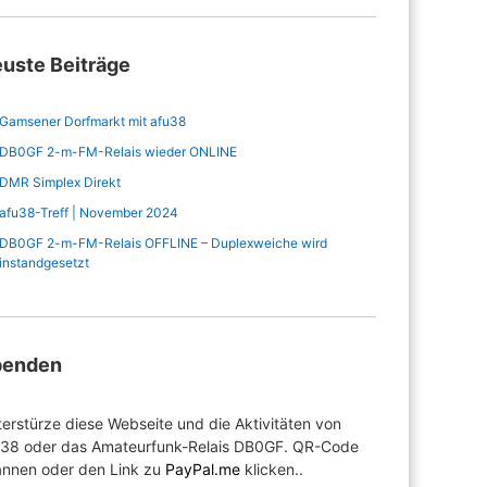
uste Beiträge
Gamsener Dorfmarkt mit afu38
DB0GF 2-m-FM-Relais wieder ONLINE
DMR Simplex Direkt
afu38-Treff | November 2024
DB0GF 2-m-FM-Relais OFFLINE – Duplexweiche wird
instandgesetzt
penden
erstürze diese Webseite und die Aktivitäten von
u38 oder das Amateurfunk-Relais DB0GF. QR-Code
annen oder den Link zu
PayPal.me
klicken..