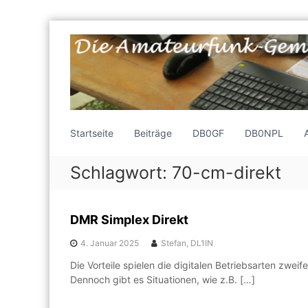
Z
u
m
I
n
h
a
a
E
l
f
i
Startseite
Beiträge
DB0GF
DB0NPL
t
n
u
s
e
3
Schlagwort:
70-cm-direkt
p
l
8
r
o
A
i
c
m
n
DMR Simplex Direkt
k
g
a
e
e
4. Januar 2025
Stefan, DL1IN
t
r
n
e
e
Die Vorteile spielen die digitalen Betriebsarten zweif
I
Dennoch gibt es Situationen, wie z.B. […]
u
n
r
t