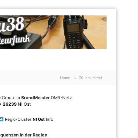
Home
70-cm-direkt
lkGroup im
BrandMeister
DMR-Netz
>
26239
NI Ost
Regio-Cluster
NI Ost
Info
equenzen in der Region