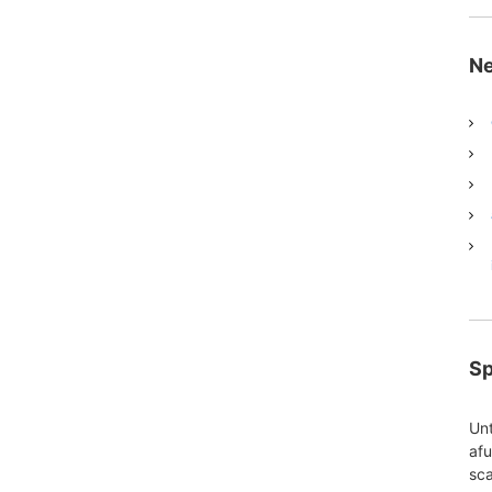
Ne
S
Unt
af
sc