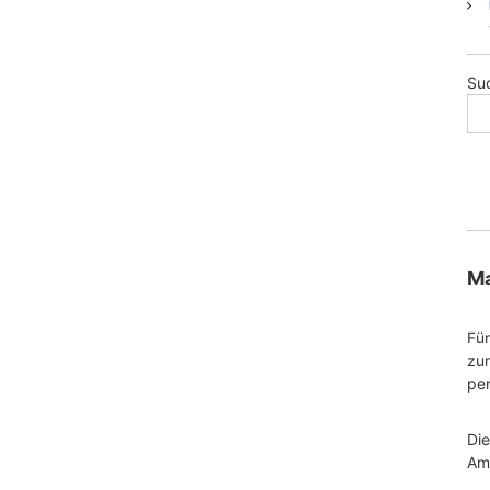
Su
Ma
Für
zu
per
Di
Am