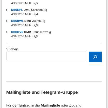
439,3625 MHz -7,6
n
DB0NPL
DMR
Sassenburg
439,9250 MHz -9,4
DB0BWL
DMR
Wolfsburg
438,2250 MHz -7,6
DB0DVR
DMR
Braunschweig
438,5750 MHz -7,6
Suchen
Mailingliste und Telegram-Gruppe
Für den Eintrag in die
Mailingliste
oder Zugang