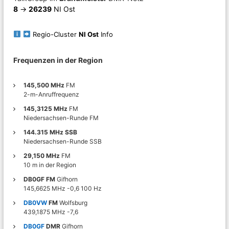
r
8
->
26239
NI Ost
f
u
n
Regio-Cluster
NI Ost
Info
k
u
Frequenzen in der Region
n
d
T
145,500 MHz
FM
e
2-m-Anruffrequenz
c
h
145,3125 MHz
FM
n
Niedersachsen-Runde FM
i
144.315 MHz SSB
k
Niedersachsen-Runde SSB
i
n
29,150 MHz
FM
d
10 m in der Region
e
DB0GF FM
Gifhorn
r
145,6625 MHz -0,6 100 Hz
R
e
DB0VW
FM
Wolfsburg
g
439,1875 MHz -7,6
i
DB0GF
DMR
Gifhorn
o