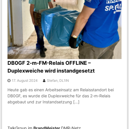
k
n
g
e
m
e
i
n
s
c
h
a
f
DB0GF 2-m-FM-Relais OFFLINE –
t
Duplexweiche wird instandgesetzt
r
u
n
17. August 2024
Stefan, DL1IN
d
Heute gab es einen Arbeitseinsatz am Relaisstandort bei
u
DB0GF, es wurde die Duplexweiche für das 2-m-Relais
m
A
abgebaut und zur Instandsetzung […]
m
a
t
e
u
TalkGroup im
BrandMeister
DMR-Netz