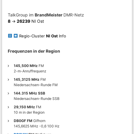
n
TalkGroup im
BrandMeister
DMR-Netz
8
->
26239
NI Ost
Regio-Cluster
NI Ost
Info
Frequenzen in der Region
145,500 MHz
FM
2-m-Anruffrequenz
145,3125 MHz
FM
Niedersachsen-Runde FM
144.315 MHz SSB
Niedersachsen-Runde SSB
29,150 MHz
FM
10 m in der Region
DB0GF FM
Gifhorn
145,6625 MHz -0,6 100 Hz