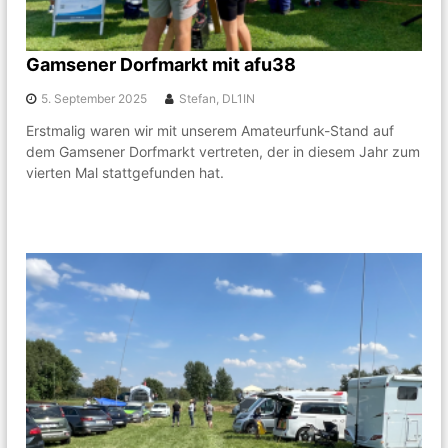
k
n
g
e
Gamsener Dorfmarkt mit afu38
m
e
5. September 2025
Stefan, DL1IN
i
n
Erstmalig waren wir mit unserem Amateurfunk-Stand auf
s
dem Gamsener Dorfmarkt vertreten, der in diesem Jahr zum
c
h
vierten Mal stattgefunden hat.
a
f
t
r
u
n
d
u
m
A
m
a
t
e
u