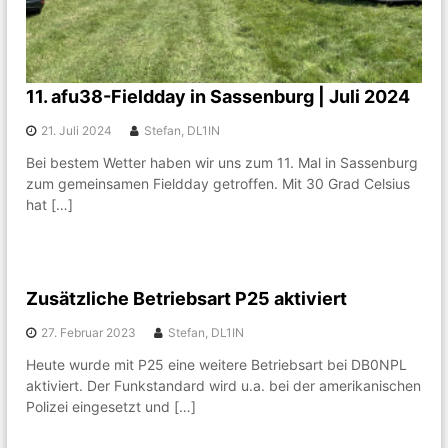
r
f
u
n
k
11. afu38-Fieldday in Sassenburg | Juli 2024
u
n
21. Juli 2024
Stefan, DL1IN
d
T
Bei bestem Wetter haben wir uns zum 11. Mal in Sassenburg
e
zum gemeinsamen Fieldday getroffen. Mit 30 Grad Celsius
c
hat […]
h
n
i
k
i
Zusätzliche Betriebsart P25 aktiviert
n
d
27. Februar 2023
Stefan, DL1IN
e
r
Heute wurde mit P25 eine weitere Betriebsart bei DB0NPL
R
aktiviert. Der Funkstandard wird u.a. bei der amerikanischen
e
Polizei eingesetzt und […]
g
i
o