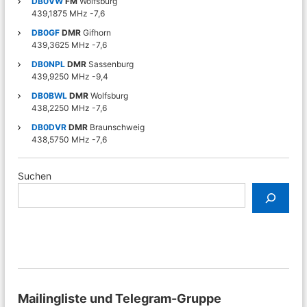
DB0VW
FM
Wolfsburg
439,1875 MHz -7,6
DB0GF
DMR
Gifhorn
439,3625 MHz -7,6
DB0NPL
DMR
Sassenburg
439,9250 MHz -9,4
DB0BWL
DMR
Wolfsburg
438,2250 MHz -7,6
DB0DVR
DMR
Braunschweig
438,5750 MHz -7,6
Suchen
Mailingliste und Telegram-Gruppe