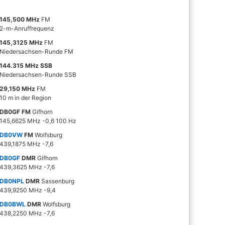
145,500 MHz
FM
2-m-Anruffrequenz
145,3125 MHz
FM
Niedersachsen-Runde FM
144.315 MHz SSB
Niedersachsen-Runde SSB
29,150 MHz
FM
10 m in der Region
DB0GF FM
Gifhorn
145,6625 MHz -0,6 100 Hz
DB0VW
FM
Wolfsburg
439,1875 MHz -7,6
DB0GF
DMR
Gifhorn
439,3625 MHz -7,6
DB0NPL
DMR
Sassenburg
439,9250 MHz -9,4
DB0BWL
DMR
Wolfsburg
438,2250 MHz -7,6