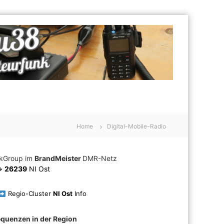
Home
Digital-Mobile-Radio
lkGroup im
BrandMeister
DMR-Netz
>
26239
NI Ost
Regio-Cluster
NI Ost
Info
equenzen in der Region