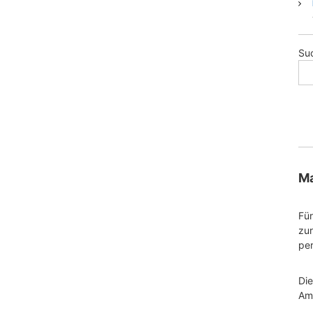
Su
Ma
Für
zu
per
Di
Am