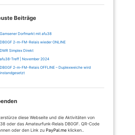
uste Beiträge
Gamsener Dorfmarkt mit afu38
DB0GF 2-m-FM-Relais wieder ONLINE
DMR Simplex Direkt
afu38-Treff | November 2024
DB0GF 2-m-FM-Relais OFFLINE – Duplexweiche wird
instandgesetzt
penden
erstürze diese Webseite und die Aktivitäten von
u38 oder das Amateurfunk-Relais DB0GF. QR-Code
annen oder den Link zu
PayPal.me
klicken..