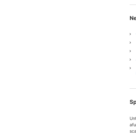
Ne
S
Unt
af
sc