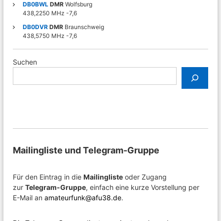
DB0BWL
DMR
Wolfsburg
n
438,2250 MHz -7,6
DB0DVR
DMR
Braunschweig
438,5750 MHz -7,6
Suchen
Mailingliste und Telegram-Gruppe
Für den Eintrag in die
Mailingliste
oder Zugang
zur
Telegram-Gruppe
, einfach eine kurze Vorstellung per
E-Mail an
amateurfunk@afu38.de
.