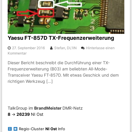
k
n
g
e
m
e
i
n
Yaesu FT-857D TX-Frequenzerweiterung
s
c
27. September 2016
Stefan, DL1IN
Hinterlasse einen
h
a
Kommentar
a
u
f
Dieser Bericht beschreibt die Durchführung einer TX-
f
t
Frequenzerweiterung (B03) am beliebten All-Mode-
Y
r
a
Transceiver Yaesu FT-857D. Mit etwas Geschick und dem
u
e
richtigen Werkzeug […]
n
s
d
u
u
F
m
T
A
-
TalkGroup im
BrandMeister
DMR-Netz
m
8
a
8
->
26239
NI Ost
5
t
7
e
D
Regio-Cluster
NI Ost
Info
u