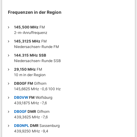
T
r
X
f
-
Frequenzen in der Region
u
F
n
r
k
145,500 MHz
FM
e
u
2-m-Anruffrequenz
q
n
u
145,3125 MHz
FM
d
e
Niedersachsen-Runde FM
T
n
e
144.315 MHz SSB
z
c
Niedersachsen-Runde SSB
e
h
r
n
29,150 MHz
FM
w
i
10 m in der Region
e
k
i
DB0GF FM
Gifhorn
i
t
145,6625 MHz -0,6 100 Hz
n
e
d
DB0VW
FM
Wolfsburg
r
e
439,1875 MHz -7,6
u
r
n
DB0GF
DMR
Gifhorn
R
g
439,3625 MHz -7,6
e
g
DB0NPL
DMR
Sassenburg
i
439,9250 MHz -9,4
o