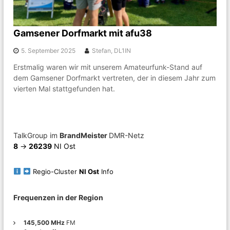
k
n
g
e
Gamsener Dorfmarkt mit afu38
m
e
5. September 2025
Stefan, DL1IN
i
n
Erstmalig waren wir mit unserem Amateurfunk-Stand auf
s
dem Gamsener Dorfmarkt vertreten, der in diesem Jahr zum
c
h
vierten Mal stattgefunden hat.
a
f
t
r
u
TalkGroup im
BrandMeister
DMR-Netz
n
8
->
26239
NI Ost
d
u
m
Regio-Cluster
NI Ost
Info
A
m
Frequenzen in der Region
a
t
e
145,500 MHz
FM
u