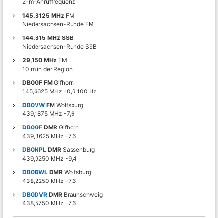
2-m-Anruffrequenz
r
f
145,3125 MHz
FM
u
Niedersachsen-Runde FM
n
144.315 MHz SSB
k
Niedersachsen-Runde SSB
u
n
29,150 MHz
FM
d
10 m in der Region
T
DB0GF FM
Gifhorn
e
145,6625 MHz -0,6 100 Hz
c
h
DB0VW
FM
Wolfsburg
n
439,1875 MHz -7,6
i
DB0GF
DMR
Gifhorn
k
439,3625 MHz -7,6
i
n
DB0NPL
DMR
Sassenburg
d
439,9250 MHz -9,4
e
r
DB0BWL
DMR
Wolfsburg
R
438,2250 MHz -7,6
e
DB0DVR
DMR
Braunschweig
g
438,5750 MHz -7,6
i
o