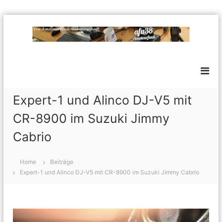
Z
u
m
a
E
I
i
f
n
n
h
u
e
a
3
l
l
o
8
Expert-1 und Alinco DJ-V5 mit
c
t
A
k
s
CR-8900 im Suzuki Jimmy
m
e
p
r
a
Cabrio
r
e
t
i
I
n
e
n
Home
Beiträge
t
g
u
Expert-1 und Alinco DJ-V5 mit CR-8900 im Suzuki Jimmy Cabrio
e
e
r
r
n
f
e
s
u
s
n
e