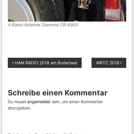
4-Band-Antenne Diamond CR-8900
B
HAM RADIO 2018 am Bodensee
WRTC 2018
e
i
Schreibe einen Kommentar
t
Du musst
angemeldet
sein, um einen Kommentar
abzugeben.
r
a