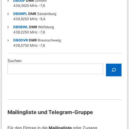
DB0GF
DMR
Gifhorn
439,3625 MHz -7,6
o
DB0NPL
DMR
Sassenburg
439,9250 MHz -9,4
n
DB0BWL
DMR
Wolfsburg
438,2250 MHz -7,6
DB0DVR
DMR
Braunschweig
438,5750 MHz -7,6
Suchen
Mailingliste und Telegram-Gruppe
Für den Eintrag in die
Mailingliste
oder Zugang