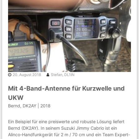
k
n
g
e
m
e
i
n
s
c
h
a
f
t
20. August 2018
Stefan, DL1IN
r
u
n
Mit 4-Band-Antenne für Kurzwelle und
d
UKW
u
m
Bernd, DK2AY | 2018
A
m
a
Ein Beispiel für eine preiswerte und robuste Lösung liefert
t
Bernd (DK2AY). In seinem Suzuki Jimmy Cabrio ist ein
e
Alinco-Handfunkgerät für 2 m / 70 cm und ein Team Expert-
u