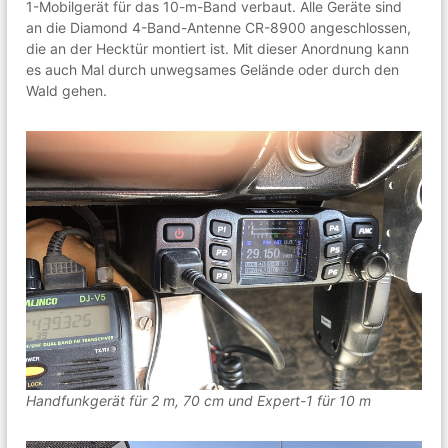
1-Mobilgerät für das 10-m-Band verbaut. Alle Geräte sind
r
an die Diamond 4-Band-Antenne CR-8900 angeschlossen,
f
u
die an der Hecktür montiert ist. Mit dieser Anordnung kann
n
es auch Mal durch unwegsames Gelände oder durch den
k
Wald gehen.
u
n
d
T
e
c
h
n
i
k
i
n
d
e
r
R
e
Handfunkgerät für 2 m, 70 cm und Expert-1 für 10 m
g
i
o