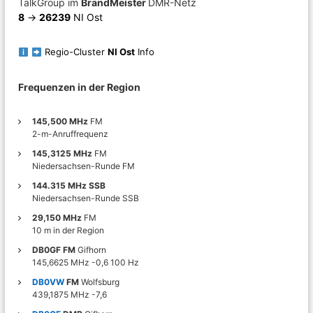
TalkGroup im
BrandMeister
DMR-Netz
8
->
26239
NI Ost
g
s
Regio-Cluster
NI Ost
Info
n
Frequenzen in der Region
a
145,500 MHz
FM
2-m-Anruffrequenz
v
145,3125 MHz
FM
Niedersachsen-Runde FM
i
144.315 MHz SSB
Niedersachsen-Runde SSB
g
29,150 MHz
FM
10 m in der Region
a
DB0GF FM
Gifhorn
145,6625 MHz -0,6 100 Hz
t
DB0VW
FM
Wolfsburg
439,1875 MHz -7,6
i