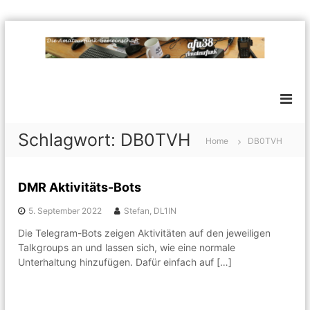
Z
u
m
a
E
I
i
f
n
n
h
u
e
a
3
l
l
o
8
Schlagwort:
DB0TVH
Home
DB0TVH
c
t
A
k
s
m
e
p
r
a
DMR Aktivitäts-Bots
r
e
t
i
I
5. September 2022
Stefan, DL1IN
n
e
n
t
g
Die Telegram-Bots zeigen Aktivitäten auf den jeweiligen
u
e
e
Talkgroups an und lassen sich, wie eine normale
r
r
n
Unterhaltung hinzufügen. Dafür einfach auf […]
f
e
s
u
s
n
e