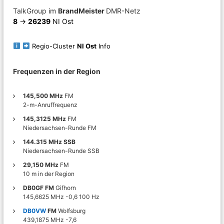
k
n
TalkGroup im
BrandMeister
DMR-Netz
g
8
->
26239
NI Ost
e
m
e
Regio-Cluster
NI Ost
Info
i
n
s
Frequenzen in der Region
c
h
a
145,500 MHz
FM
f
2-m-Anruffrequenz
t
145,3125 MHz
FM
r
Niedersachsen-Runde FM
u
n
144.315 MHz SSB
d
Niedersachsen-Runde SSB
u
29,150 MHz
FM
m
10 m in der Region
A
m
DB0GF FM
Gifhorn
a
145,6625 MHz -0,6 100 Hz
t
DB0VW
FM
Wolfsburg
e
439,1875 MHz -7,6
u