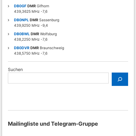
r
DB0GF
DMR
Gifhorn
f
439,3625 MHz -7,6
u
n
DB0NPL
DMR
Sassenburg
k
439,9250 MHz -9,4
u
DB0BWL
DMR
Wolfsburg
n
438,2250 MHz -7,6
d
T
DB0DVR
DMR
Braunschweig
e
438,5750 MHz -7,6
c
h
n
Suchen
i
k
i
n
d
e
r
R
e
Mailingliste und Telegram-Gruppe
g
i
o