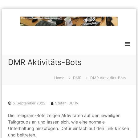
Z
u
m
a
E
I
i
f
n
n
h
u
e
a
3
l
l
o
8
DMR Aktivitäts-Bots
c
t
A
k
s
m
e
p
Home
DMR
DMR Aktivitäts-Bots
r
a
r
e
t
i
I
n
e
n
t
g
5. September 2022
Stefan, DL1IN
u
e
e
r
r
Die Telegram-Bots zeigen Aktivitäten auf den jeweiligen
n
f
e
Talkgroups an und lassen sich, wie eine normale
s
u
Unterhaltung hinzufügen. Dafür einfach auf den Link klicken
s
n
und beitreten.
e