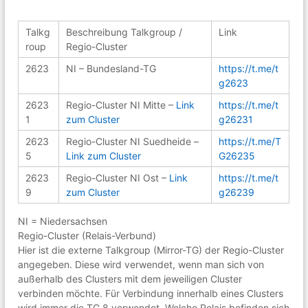
k
n
g
e
Talkg
Beschreibung Talkgroup /
Link
m
roup
Regio-Cluster
e
2623
i
NI – Bundesland-TG
https://t.me/t
n
g2623
s
2623
Regio-Cluster NI Mitte –
Link
https://t.me/t
c
h
1
zum Cluster
g26231
a
2623
Regio-Cluster NI Suedheide –
https://t.me/T
f
t
5
Link zum Cluster
G26235
r
2623
Regio-Cluster NI Ost –
Link
https://t.me/t
u
9
n
zum Cluster
g26239
d
u
NI = Niedersachsen
m
Regio-Cluster (Relais-Verbund)
A
Hier ist die externe Talkgroup (Mirror-TG) der Regio-Cluster
m
angegeben. Diese wird verwendet, wenn man sich von
a
außerhalb des Clusters mit dem jeweiligen Cluster
t
e
verbinden möchte. Für Verbindung innerhalb eines Clusters
u
wird immer die TG 8 verwendet. Welche Relais befinden sich