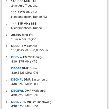
a
145,500 MHz
FM
n
2-m-Anruffrequenz
g
145,3125 MHz
FM
Niedersachsen-Runde FM
s
144.315 MHz SSB
Niedersachsen-Runde SSB
n
29,150 MHz
FM
10 m in der Region
a
DB0GF FM
Gifhorn
145,6625 MHz -0,6 100 Hz
v
DB0VW
FM
Wolfsburg
439,1875 MHz -7,6
i
DB0GF
DMR
Gifhorn
439,3625 MHz -7,6
g
DB0NPL
DMR
Sassenburg
439,9250 MHz -9,4
a
DB0BWL
DMR
Wolfsburg
438,2250 MHz -7,6
t
DB0DVR
DMR
Braunschweig
438,5750 MHz -7,6