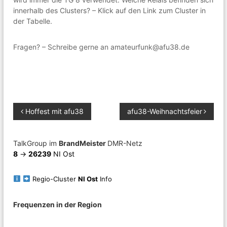
r
innerhalb des Clusters? – Klick auf den Link zum Cluster in
f
der Tabelle.
u
n
k
Fragen? – Schreibe gerne an amateurfunk@afu38.de
u
n
d
T
e
c
h
B
Hoffest mit afu38
afu38-Weihnachtsfeier
n
i
e
k
i
TalkGroup im
BrandMeister
DMR-Netz
n
8
->
26239
NI Ost
i
d
e
t
r
Regio-Cluster
NI Ost
Info
R
e
r
Frequenzen in der Region
g
i
o