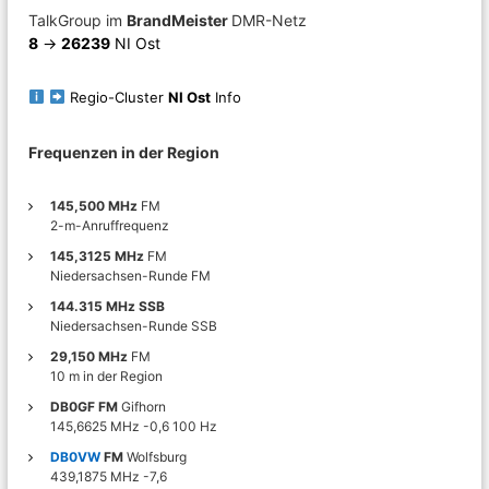
r
m
TalkGroup im
BrandMeister
DMR-Netz
f
i
8
->
26239
NI Ost
u
t
n
a
k
f
Regio-Cluster
NI Ost
Info
u
u
n
3
d
Frequenzen in der Region
8
T
e
145,500 MHz
FM
c
2-m-Anruffrequenz
h
n
145,3125 MHz
FM
i
Niedersachsen-Runde FM
k
144.315 MHz SSB
i
Niedersachsen-Runde SSB
n
d
29,150 MHz
FM
e
10 m in der Region
r
R
DB0GF FM
Gifhorn
e
145,6625 MHz -0,6 100 Hz
g
DB0VW
FM
Wolfsburg
i
439,1875 MHz -7,6
o