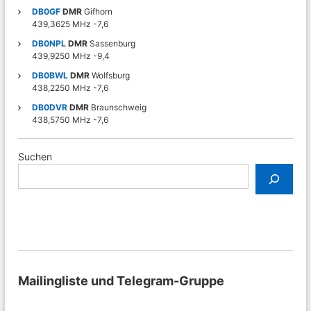
n
DB0GF
DMR
Gifhorn
439,3625 MHz -7,6
DB0NPL
DMR
Sassenburg
439,9250 MHz -9,4
DB0BWL
DMR
Wolfsburg
438,2250 MHz -7,6
DB0DVR
DMR
Braunschweig
438,5750 MHz -7,6
Suchen
Mailingliste und Telegram-Gruppe