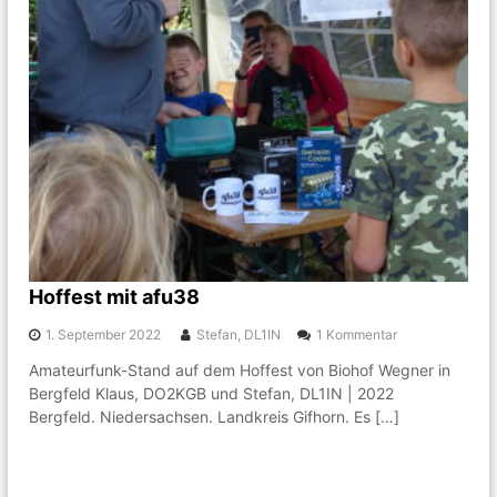
k
n
g
e
m
e
i
n
s
c
h
a
f
t
r
u
Hoffest mit afu38
n
d
z
1. September 2022
Stefan, DL1IN
1 Kommentar
u
u
Amateurfunk-Stand auf dem Hoffest von Biohof Wegner in
m
H
A
Bergfeld Klaus, DO2KGB und Stefan, DL1IN | 2022
o
m
f
Bergfeld. Niedersachsen. Landkreis Gifhorn. Es […]
a
f
t
e
e
s
u
t