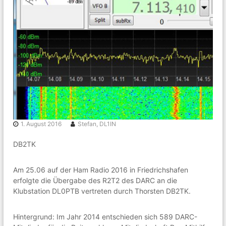
k
n
g
e
m
e
i
n
s
c
h
a
f
t
r
1. August 2016
Stefan, DL1IN
u
n
DB2TK
d
u
m
Am 25.06 auf der Ham Radio 2016 in Friedrichshafen
A
erfolgte die Übergabe des R2T2 des DARC an die
m
Klubstation DL0PTB vertreten durch Thorsten DB2TK.
a
t
e
Hintergrund: Im Jahr 2014 entschieden sich 589 DARC-
u