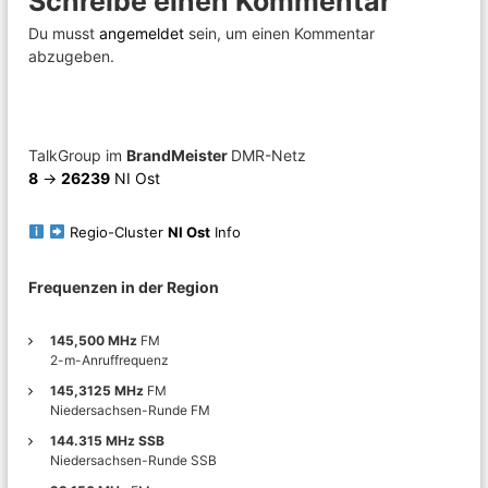
Schreibe einen Kommentar
t
Du musst
angemeldet
sein, um einen Kommentar
r
abzugeben.
a
g
TalkGroup im
BrandMeister
DMR-Netz
8
->
26239
NI Ost
s
Regio-Cluster
NI Ost
Info
n
Frequenzen in der Region
a
v
145,500 MHz
FM
2-m-Anruffrequenz
i
145,3125 MHz
FM
Niedersachsen-Runde FM
g
144.315 MHz SSB
Niedersachsen-Runde SSB