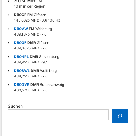
a
29,150 MHz
FM
10 m in der Region
t
DB0GF FM
Gifhorn
145,6625 MHz -0,6 100 Hz
i
DB0VW
FM
Wolfsburg
439,1875 MHz -7,6
o
DB0GF
DMR
Gifhorn
439,3625 MHz -7,6
n
DB0NPL
DMR
Sassenburg
439,9250 MHz -9,4
DB0BWL
DMR
Wolfsburg
438,2250 MHz -7,6
DB0DVR
DMR
Braunschweig
438,5750 MHz -7,6
Suchen