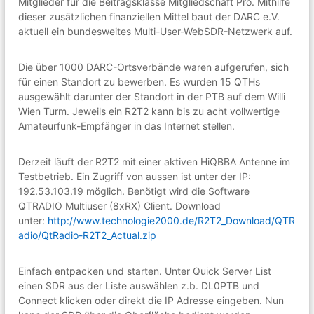
Mitglieder für die Beitragsklasse Mitgliedschaft Pro. Mithilfe
r
dieser zusätzlichen finanziellen Mittel baut der DARC e.V.
f
aktuell ein bundesweites Multi-User-WebSDR-Netzwerk auf.
u
n
k
Die über 1000 DARC-Ortsverbände waren aufgerufen, sich
u
für einen Standort zu bewerben. Es wurden 15 QTHs
n
ausgewählt darunter der Standort in der PTB auf dem Willi
d
T
Wien Turm. Jeweils ein R2T2 kann bis zu acht vollwertige
e
Amateurfunk-Empfänger in das Internet stellen.
c
h
n
Derzeit läuft der R2T2 mit einer aktiven HiQBBA Antenne im
i
Testbetrieb. Ein Zugriff von aussen ist unter der IP:
k
192.53.103.19 möglich. Benötigt wird die Software
i
QTRADIO Multiuser (8xRX) Client. Download
n
unter:
http://www.technologie2000.de/R2T2_Download/QTR
d
adio/QtRadio-R2T2_Actual.zip
e
r
R
Einfach entpacken und starten. Unter Quick Server List
e
einen SDR aus der Liste auswählen z.b. DL0PTB und
g
i
Connect klicken oder direkt die IP Adresse eingeben. Nun
o