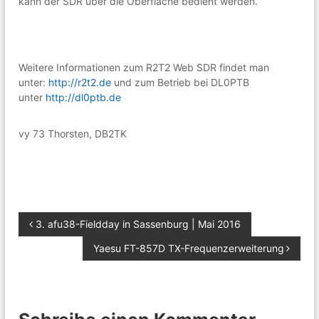
kann der SDR über die Oberfläche bedient werden.
n
Weitere Informationen zum R2T2 Web SDR findet man
unter:
http://r2t2.de
und zum Betrieb bei DL0PTB
unter
http://dl0ptb.de
vy 73 Thorsten, DB2TK
B
3. afu38-Fieldday in Sassenburg | Mai 2016
Yaesu FT-857D TX-Frequenzerweiterung
e
i