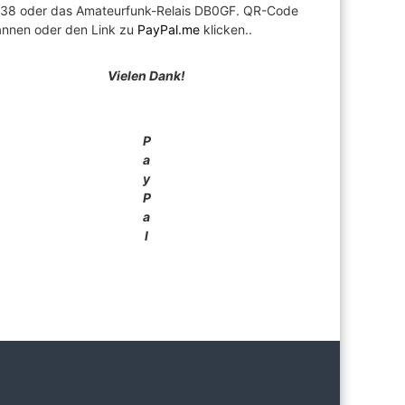
u38 oder das Amateurfunk-Relais DB0GF. QR-Code
annen oder den Link zu
PayPal.me
klicken..
Vielen Dank!
P
a
y
P
a
l