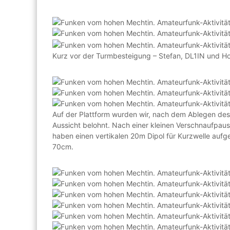
n
d
u
m
A
Kurz vor der Turmbesteigung – Stefan, DL1IN und H
m
a
t
e
u
r
Auf der Plattform wurden wir, nach dem Ablegen des
f
Aussicht belohnt. Nach einer kleinen Verschnaufpaus
u
haben einen vertikalen 20m Dipol für Kurzwelle auf
n
70cm.
k
u
n
d
T
e
c