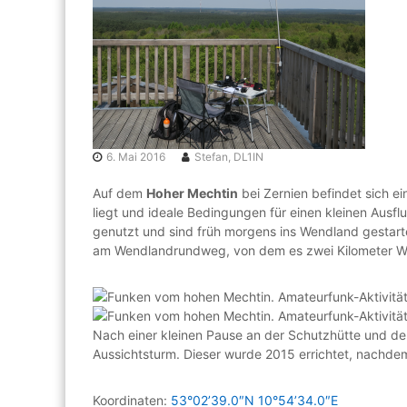
f
e
u
r
n
e
k
s
s
e
n
g
6. Mai 2016
Stefan, DL1IN
e
m
Auf dem
Hoher Mechtin
bei Zernien befindet sich e
e
liegt und ideale Bedingungen für einen kleinen Ausf
i
genutzt und sind früh morgens ins Wendland gestartet
n
am Wendlandrundweg, von dem es zwei Kilometer Wa
s
c
h
a
Nach einer kleinen Pause an der Schutzhütte und d
f
Aussichtsturm. Dieser wurde 2015 errichtet, nachde
t
r
u
Koordinaten:
53°02’39.0″N 10°54’34.0″E