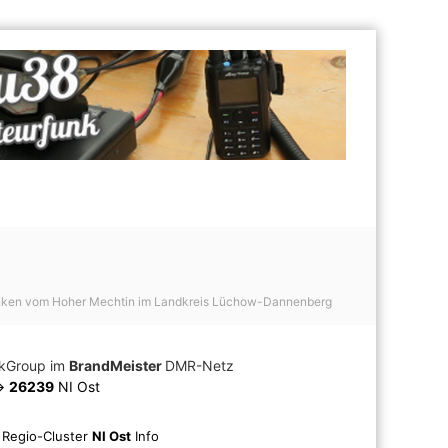
ken vom Hoher Mechtin im Landkreis Lüchow-Dannenberg
lkGroup im
BrandMeister
DMR-Netz
>
26239
NI Ost
️
Regio-Cluster
NI Ost
Info