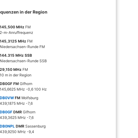
equenzen in der Region
145,500 MHz
FM
2-m-Anruffrequenz
145,3125 MHz
FM
Niedersachsen-Runde FM
144.315 MHz SSB
Niedersachsen-Runde SSB
29,150 MHz
FM
10 m in der Region
DB0GF FM
Gifhorn
145,6625 MHz -0,6 100 Hz
DB0VW
FM
Wolfsburg
439,1875 MHz -7,6
DB0GF
DMR
Gifhorn
439,3625 MHz -7,6
DB0NPL
DMR
Sassenburg
439,9250 MHz -9,4