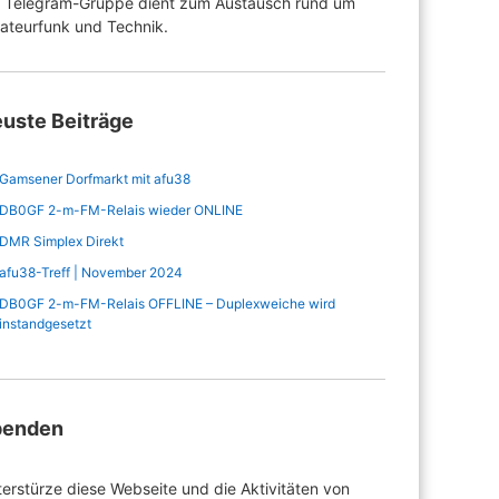
e Telegram-Gruppe dient zum Austausch rund um
ateurfunk und Technik.
uste Beiträge
Gamsener Dorfmarkt mit afu38
DB0GF 2-m-FM-Relais wieder ONLINE
DMR Simplex Direkt
afu38-Treff | November 2024
DB0GF 2-m-FM-Relais OFFLINE – Duplexweiche wird
instandgesetzt
penden
erstürze diese Webseite und die Aktivitäten von