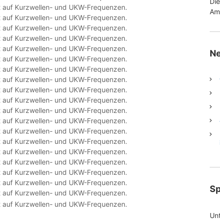
Di
Am
Ne
S
Unt