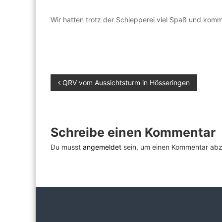
Wir hatten trotz der Schlepperei viel Spaß und komm
B
QRV vom Aussichtsturm in Hösseringen
e
i
Schreibe einen Kommentar
t
Du musst
angemeldet
sein, um einen Kommentar ab
r
a
g