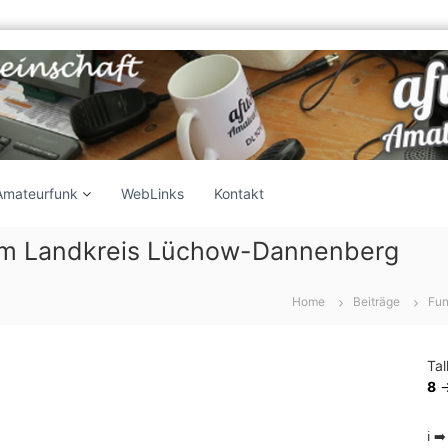
Amateurfunk
WebLinks
Kontakt
im Landkreis Lüchow-Dannenberg
Home
Beiträge
Fun
Ta
8
-
ℹ️ ➡