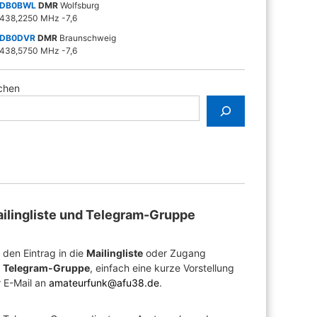
DB0BWL
DMR
Wolfsburg
438,2250 MHz -7,6
DB0DVR
DMR
Braunschweig
438,5750 MHz -7,6
chen
ilingliste und Telegram-Gruppe
 den Eintrag in die
Mailingliste
oder Zugang
r
Telegram-Gruppe
, einfach eine kurze Vorstellung
 E-Mail an
amateurfunk@afu38.de
.