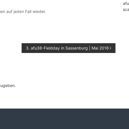
af
sc
en auf jeden Fall wieder.
3. afu38-Fieldday in Sassenburg | Mai 2016
zugeben.