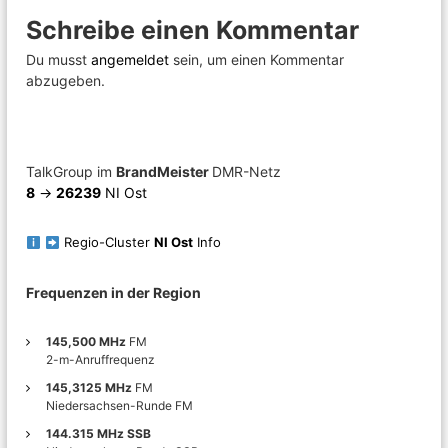
Schreibe einen Kommentar
t
Du musst
angemeldet
sein, um einen Kommentar
r
abzugeben.
a
g
TalkGroup im
BrandMeister
DMR-Netz
8
->
26239
NI Ost
s
Regio-Cluster
NI Ost
Info
n
Frequenzen in der Region
a
v
145,500 MHz
FM
2-m-Anruffrequenz
i
145,3125 MHz
FM
Niedersachsen-Runde FM
g
144.315 MHz SSB