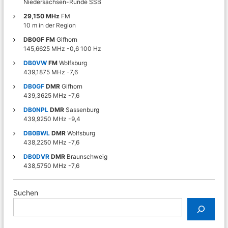
Niedersachsen-Runde SSB
a
29,150 MHz
FM
10 m in der Region
t
DB0GF FM
Gifhorn
145,6625 MHz -0,6 100 Hz
i
DB0VW
FM
Wolfsburg
439,1875 MHz -7,6
o
DB0GF
DMR
Gifhorn
439,3625 MHz -7,6
n
DB0NPL
DMR
Sassenburg
439,9250 MHz -9,4
DB0BWL
DMR
Wolfsburg
438,2250 MHz -7,6
DB0DVR
DMR
Braunschweig
438,5750 MHz -7,6
Suchen