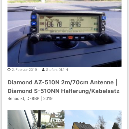
k
n
g
e
m
e
i
n
s
c
h
a
f
t
2. Februar 2019
Stefan, DL1IN
r
u
n
Diamond AZ-510N 2m/70cm Antenne |
d
Diamond S-510NN Halterung/Kabelsatz
u
m
Benedikt, DF8BP | 2019
A
m
a
t
e
u